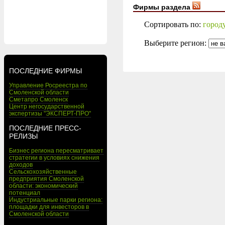
Фирмы раздела
Сортировать по:
город
Выберите регион:
ПОСЛЕДНИЕ ФИРМЫ
Управление Росреестра по
Смоленской области
Сметапро Смоленск
Центр негосударственной
экспертизы "ЭКСПЕРТ-ПРО"
ПОСЛЕДНИЕ ПРЕСС-
РЕЛИЗЫ
Бизнес региона пересматривает
стратегии в условиях снижения
доходов
Сельскохозяйственные
предприятия Смоленской
области: экономический
потенциал
Индустриальные парки региона:
площадки для инвесторов в
Смоленской области