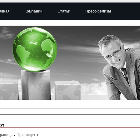
авная
Компании
Статьи
Пресс-релизы
рт
траница
Транспорт