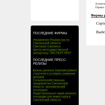
Агентст
Оценка 
Фирмы 
Сорт
Выбе
ПОСЛЕДНИЕ ФИРМЫ
Управление Росреестра по
Смоленской области
Сметапро Смоленск
Центр негосударственной
экспертизы "ЭКСПЕРТ-ПРО"
ПОСЛЕДНИЕ ПРЕСС-
РЕЛИЗЫ
Бизнес региона пересматривает
стратегии в условиях снижения
доходов
Сельскохозяйственные
предприятия Смоленской
области: экономический
потенциал
Индустриальные парки региона:
площадки для инвесторов в
Смоленской области