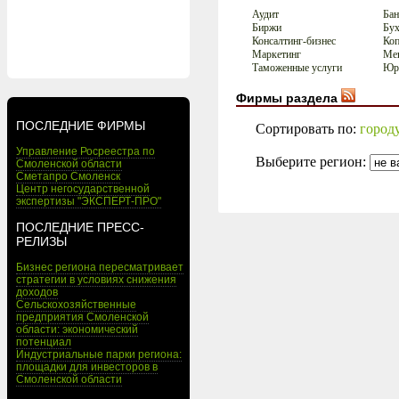
Аудит
Бан
Биржи
Бух
Консалтинг-бизнес
Коп
Маркетинг
Мен
Таможенные услуги
Юри
Фирмы раздела
ПОСЛЕДНИЕ ФИРМЫ
Сортировать по:
город
Управление Росреестра по
Выберите регион:
Смоленской области
Сметапро Смоленск
Центр негосударственной
экспертизы "ЭКСПЕРТ-ПРО"
ПОСЛЕДНИЕ ПРЕСС-
РЕЛИЗЫ
Бизнес региона пересматривает
стратегии в условиях снижения
доходов
Сельскохозяйственные
предприятия Смоленской
области: экономический
потенциал
Индустриальные парки региона:
площадки для инвесторов в
Смоленской области