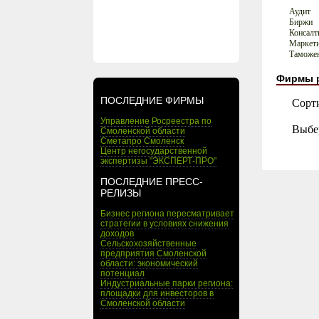
Аудит
Биржи
Консалт
Маркет
Таможен
Фирмы 
ПОСЛЕДНИЕ ФИРМЫ
Сорт
Управление Росреестра по
Выбе
Смоленской области
Сметапро Смоленск
Центр негосударственной
экспертизы "ЭКСПЕРТ-ПРО"
ПОСЛЕДНИЕ ПРЕСС-
РЕЛИЗЫ
Бизнес региона пересматривает
стратегии в условиях снижения
доходов
Сельскохозяйственные
предприятия Смоленской
области: экономический
потенциал
Индустриальные парки региона:
площадки для инвесторов в
Смоленской области