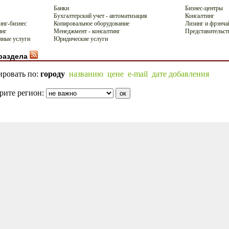
Банки
Бизнес-центры
Бухгалтерский учет - автоматизация
Консалтинг
инг-бизнес
Копировальное оборудование
Лизинг и фрэнча
инг
Менеджмент - консалтинг
Представительст
ные услуги
Юридические услуги
раздела
ировать по:
городу
названию
цене
e-mail
дате добавления
рите регион: